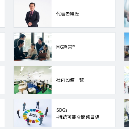
代表者経歴
MG経営®
社内設備一覧
SDGs
-持続可能な開発目標