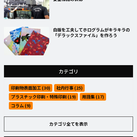
白版を工夫してホログラムがキラキラの
「デラックスファイル」を作ろう
カテゴリ
印刷物表面加工 (30)
社内行事 (25)
プラスチック印刷・特殊印刷 (19)
用語集 (17)
コラム (9)
カテゴリ全てを表示