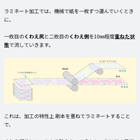
ラミネート加工では、機械で紙を一枚ずつ運んでいくとき
に、
一枚目の
くわえ尻
と二枚目の
くわえ側
を10㎜程度
重ねた状
態
で流していきます。
これは、加工の特性上 刷本を重ねてラミネートすること
で、